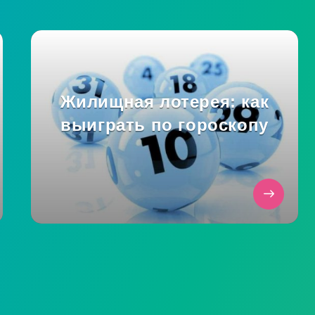
Жилищная лотерея: как
выиграть по гороскопу