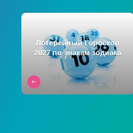
Лотерейный Гороскоп
2027 по знакам зодиака