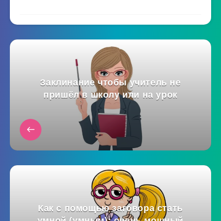
Заклинание чтобы учитель не
пришёл в школу или на урок
Как с помощью заговора стать
умной (умным): очень мощный