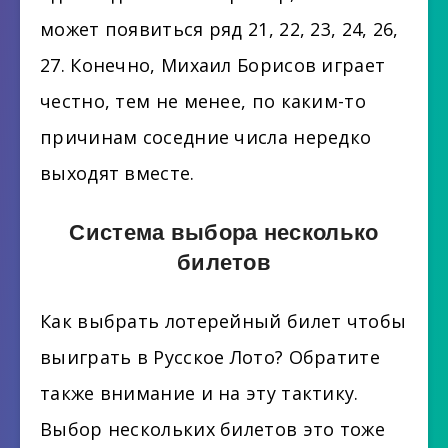
может появиться ряд 21, 22, 23, 24, 26,
27. Конечно, Михаил Борисов играет
честно, тем не менее, по каким-то
причинам соседние числа нередко
выходят вместе.
Система выбора несколько
билетов
Как выбрать лотерейный билет чтобы
выиграть в Русское Лото? Обратите
также внимание и на эту тактику.
Выбор нескольких билетов это тоже