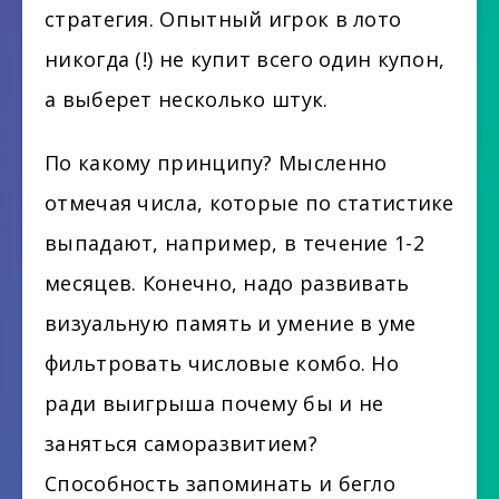
стратегия. Опытный игрок в лото
никогда (!) не купит всего один купон,
а выберет несколько штук.
По какому принципу? Мысленно
отмечая числа, которые по статистике
выпадают, например, в течение 1-2
месяцев. Конечно, надо развивать
визуальную память и умение в уме
фильтровать числовые комбо. Но
ради выигрыша почему бы и не
заняться саморазвитием?
Способность запоминать и бегло