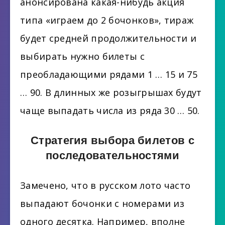
анонсирована какая-нибудь акция
типа «играем до 2 бочонков», тираж
будет средней продолжительности и
выбирать нужно билеты с
преобладающими рядами 1 … 15 и 75
… 90. В длинных же розыгрышах будут
чаще выпадать числа из ряда 30 … 50.
Стратегия выбора билетов с
последовательностями
Замечено, что в русском лото часто
выпадают бочонки с номерами из
одного десятка. Например, вполне