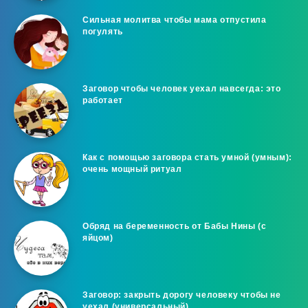
Сильная молитва чтобы мама отпустила
погулять
Заговор чтобы человек уехал навсегда: это
работает
Как с помощью заговора стать умной (умным):
очень мощный ритуал
Обряд на беременность от Бабы Нины (с
яйцом)
Заговор: закрыть дорогу человеку чтобы не
уехал (универсальный)