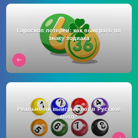
Гороскоп лотереи: как выиграть по
знаку зодиака
Реально ли выигрывают в Русское
Лото?