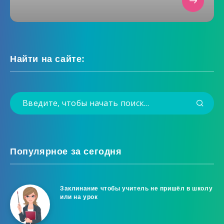
Найти на сайте:
Популярное за сегодня
Заклинание чтобы учитель не пришёл в школу
или на урок