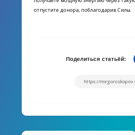
получаете мощную энергию через такую 
отпустите донора, поблагодарив Силы.
Поделиться статьёй: