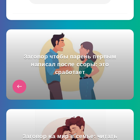
Заговор чтобы парень первым
написал после ссоры: это
сработает
Заговор на мир в семье: читать