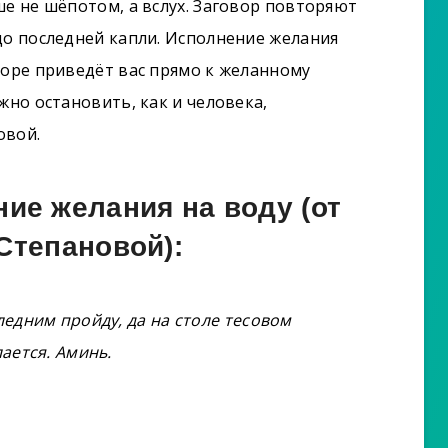
ше не шёпотом, а вслух. Заговор повторяют
до последней капли. Исполнение желания
коре приведёт вас прямо к желанному
жно остановить, как и человека,
овой.
ние желания на воду (от
Степановой):
ледним пройду, да на столе тесовом
ается. Аминь.