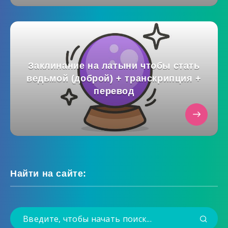
Заклинание на латыни чтобы стать
ведьмой (доброй) + транскрипция +
перевод
Найти на сайте: