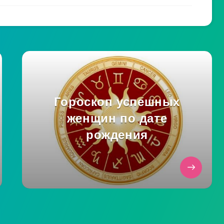
Гороскоп успешных
женщин по дате
рождения