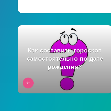
Как составить гороскоп
самостоятельно по дате
рождения?