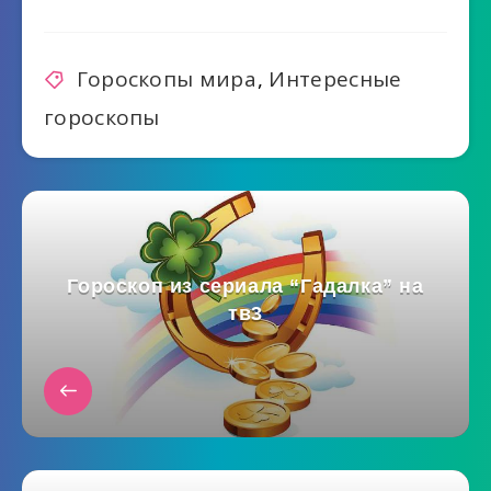
Гороскопы мира
,
Интересные
гороскопы
Гороскоп из сериала “Гадалка” на
тв3